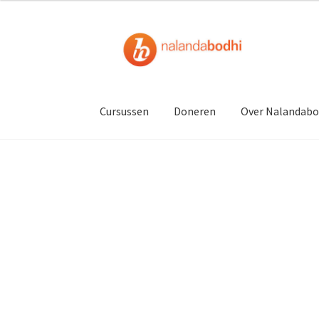
Ga
Ga
door
naar
naar
de
navigatie
inhoud
Cursussen
Doneren
Over Nalandabo