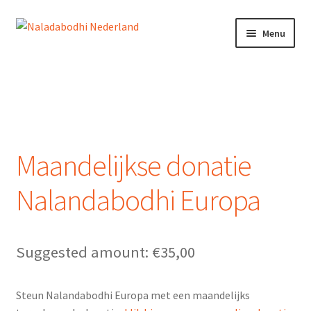
Ga
Ga
Menu
door
naar
naar
de
Home
navigatie
inhoud
Doneren
Mijn account
Maandelijkse donatie
Winkelmand
Nalandabodhi Europa
NEDERLANDS
ENGLISH
Suggested amount:
€
35,00
Steun Nalandabodhi Europa met een maandelijks