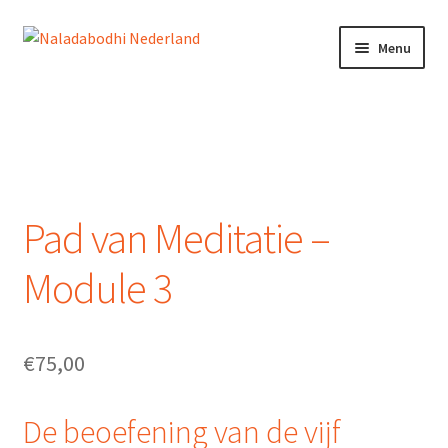
Ga
Ga
Menu
door
naar
naar
de
Home
navigatie
inhoud
Doneren
Mijn account
Pad van Meditatie –
Winkelmand
Module 3
NEDERLANDS
€
75,00
De beoefening van de vijf