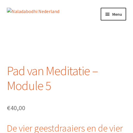
Ga
Ga
Menu
door
naar
naar
de
Home
navigatie
inhoud
Doneren
Mijn account
Pad van Meditatie –
Winkelmand
Module 5
NEDERLANDS
€
40,00
De vier geestdraaiers en de vier