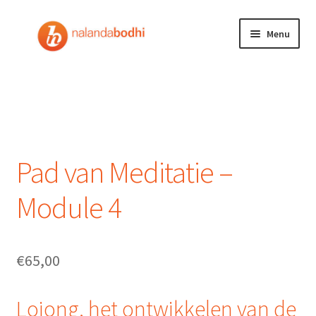
Ga
Ga
Menu
door
naar
naar
de
Home
navigatie
inhoud
Doneren
Mijn account
Pad van Meditatie –
Winkelmand
Module 4
NEDERLANDS
€
65,00
Lojong, het ontwikkelen van de